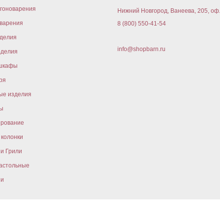
гоноварения
Нижний Новгород, Ванеева, 205, оф
варения
8 (800) 550-41-54
оделия
info@shopbarn.ru
оделия
шкафы
ря
ые изделия
ы
ирование
колонки
и Грили
астольные
ни